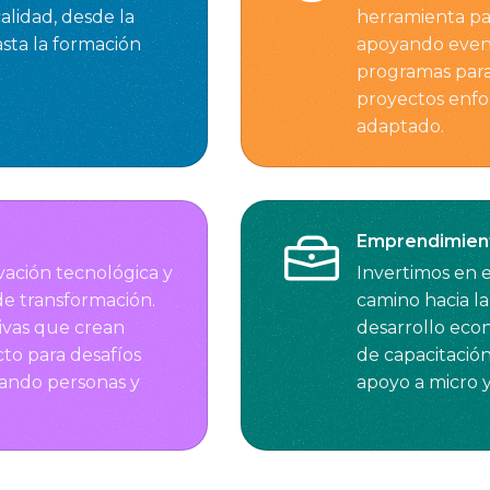
lidad, desde la
herramienta pa
sta la formación
apoyando event
programas para
proyectos enfo
adaptado.
Emprendimien
vación tecnológica y
Invertimos en
de transformación.
camino hacia la 
ivas que crean
desarrollo eco
to para desafíos
de capacitació
cando personas y
apoyo a micro 