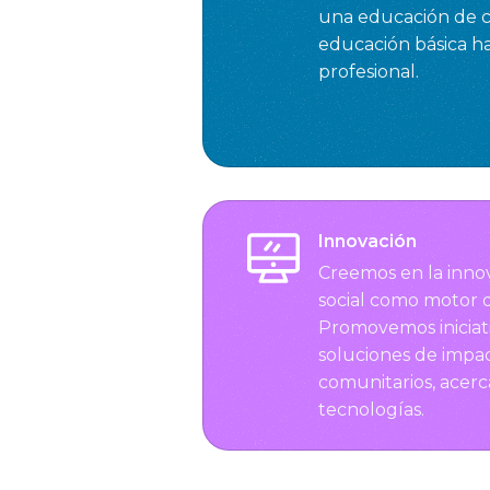
una educación de ca
educación básica ha
profesional.
Innovación
Creemos en la inno
social como motor 
Promovemos iniciat
soluciones de impac
comunitarios, acer
tecnologías.