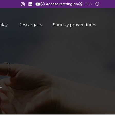
ES
Acceso restringido
play
Descargas
Socios y proveedores
.