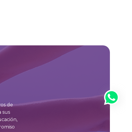
vos de
a sus
ucación,
romiso