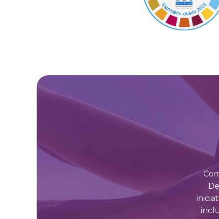
Com
De
inici
incl