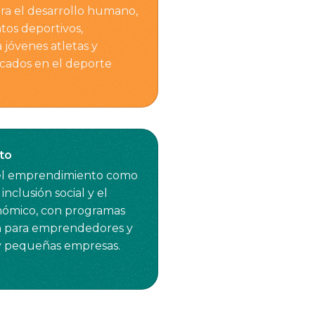
ra el desarrollo humano,
os deportivos,
 jóvenes atletas y
cados en el deporte
to
 el emprendimiento como
inclusión social y el
nómico, con programas
n para emprendedores y
y pequeñas empresas.