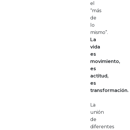
el
“más
de
lo
mismo”.
La
vida
es
movimiento,
es
actitud,
es
transformación.
La
unión
de
diferentes