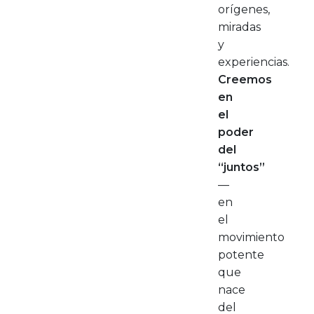
orígenes,
miradas
y
experiencias.
Creemos
en
el
poder
del
“juntos”
—
en
el
movimiento
potente
que
nace
del