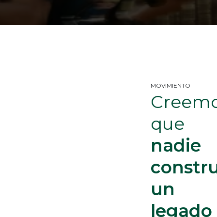
MOVIMIENTO
Creem
que
nadie
constr
un
legado