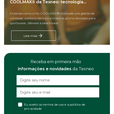
COOLMAX® da Texneo: tecnologia...
Entenda como o Fio COOLMAX® EcoMade une gestão de
umidade, conforto térmico e matéria-prima reciclada para
sportswear, lifewear e beachwear.
Leia mais
Receba em primeira mão
informações e novidades
da Texneo
Eu aceito os
termos de uso
e a
política de
privacidade
.