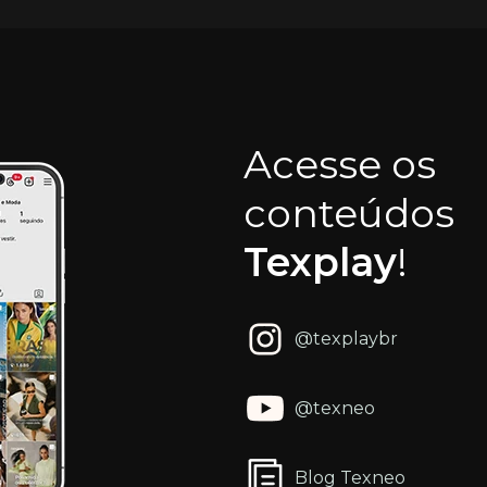
Acesse os
conteúdos
Texplay
!
@texplaybr
@texneo
Blog Texneo