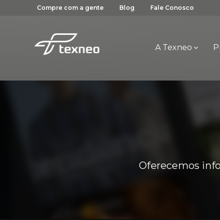
Compre com a gente
Blog
Fale Conosco
A Texneo
P
Oferecemos info