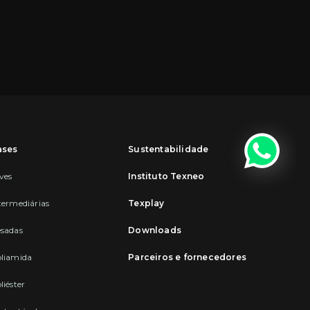
ases
Sustentabilidade
ves
Instituto Texneo
termediárias
Texplay
sadas
Downloads
liamida
Parceiros e fornecedores
liéster