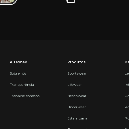
A Texneo
Produtos
B
Sobre nós
Sportswear
Le
Transparência
Lifewear
In
Trabalhe conosco
Beachwear
Pe
Underwear
Po
Estamparia
Po