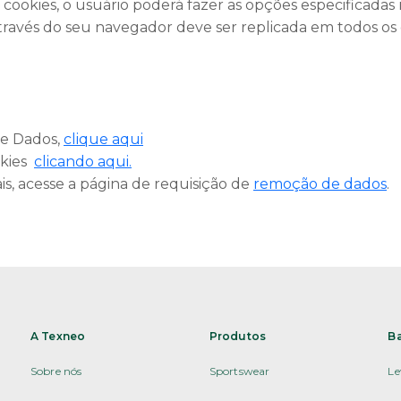
 cookies, o usuário poderá fazer as opções especificadas
vés do seu navegador deve ser replicada em todos os disp
de Dados,
clique aqui
okies
clicando aqui.
is, acesse a página de requisição de
remoção de dados
.
A Texneo
Produtos
B
Sobre nós
Sportswear
Le