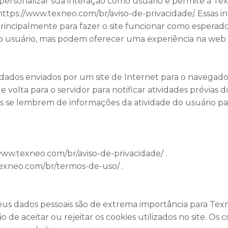
e personalizar sua interação como usuário e permite à Te
 https://www.texneo.com/br/aviso-de-privacidade/. Essas 
 principalmente para fazer o site funcionar como esperad
o usuário, mas podem oferecer uma experiência na web 
dos enviados por um site de Internet para o navegador 
 volta para o servidor para notificar atividades prévias 
s se lembrem de informações da atividade do usuário 
/www.texneo.com/br/aviso-de-privacidade/ .
texneo.com/br/termos-de-uso/ .
eus dados pessoais são de extrema importância para Tex
o de aceitar ou rejeitar os cookies utilizados no site. O