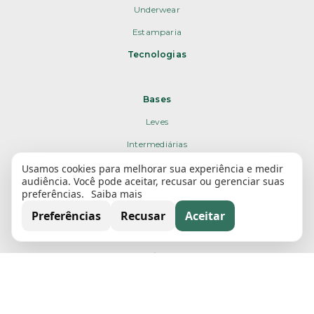
Underwear
Estamparia
Tecnologias
Bases
Leves
Intermediárias
Pesadas
Usamos cookies para melhorar sua experiência e medir
audiência. Você pode aceitar, recusar ou gerenciar suas
Poliamida
preferências.
Saiba mais
Poliéster
Preferências
Recusar
Aceitar
Sustentável
Texturas/Jacquards
Sustentabilidade