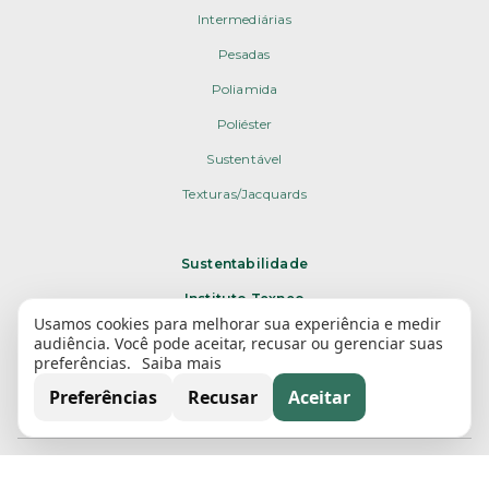
Intermediárias
Pesadas
Poliamida
Poliéster
Sustentável
Texturas/Jacquards
Sustentabilidade
Instituto Texneo
Usamos cookies para melhorar sua experiência e medir
Texplay
audiência. Você pode aceitar, recusar ou gerenciar suas
preferências.
Saiba mais
Downloads
Preferências
Recusar
Aceitar
Parceiros e fornecedores
Relatório de transparência salarial