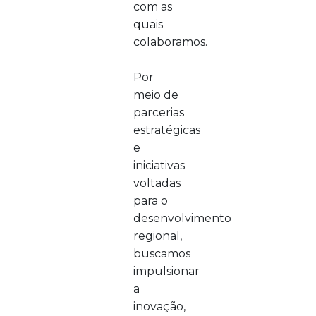
com as
quais
colaboramos.
Por
meio de
parcerias
estratégicas
e
iniciativas
voltadas
para o
desenvolvimento
regional,
buscamos
impulsionar
a
inovação,