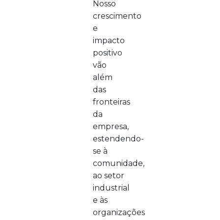
Nosso
crescimento
e
impacto
positivo
vão
além
das
fronteiras
da
empresa,
estendendo-
se à
comunidade,
ao setor
industrial
e às
organizações