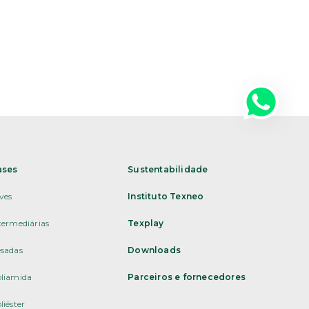
ases
Sustentabilidade
ves
Instituto Texneo
termediárias
Texplay
sadas
Downloads
liamida
Parceiros e fornecedores
liéster