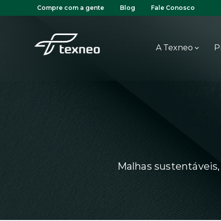
Compre com a gente
Blog
Fale Conosco
A Texneo
P
Malhas sustentáveis, 