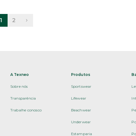
1
2
A Texneo
Produtos
B
Sobre nós
Sportswear
Le
Transparência
Lifewear
In
Trabalhe conosco
Beachwear
Pe
Underwear
Po
Estamparia
Po