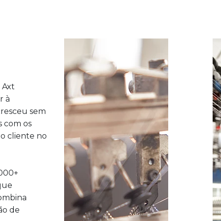
 Axt
r à
cresceu sem
s com os
o cliente no
.000+
que
combina
ão de