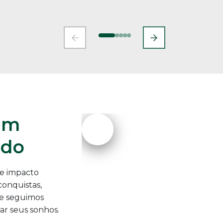
um
ado
 e impacto
conquistas,
de seguimos
ar seus sonhos.