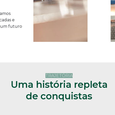
camos
icadas e
r um futuro
TRAJETÓRIA
Uma história repleta
de
conquistas