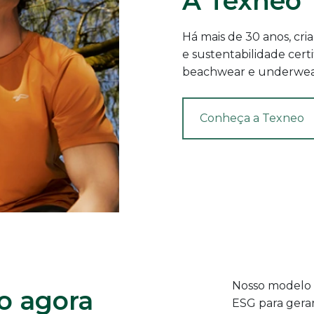
A
Texneo
Há mais de 30 anos, cri
e sustentabilidade certi
beachwear e underwea
Conheça a Texneo
Nosso modelo d
o agora
ESG para gerar