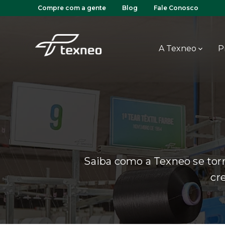
Compre com a gente
Blog
Fale Conosco
A Texneo
P
Saiba como a Texneo se tor
cr