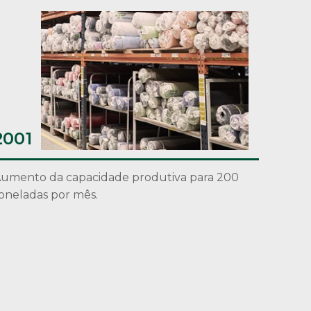
Ampliaç
2001
malhari
200
umento da capacidade produtiva para 200
oneladas por mês.