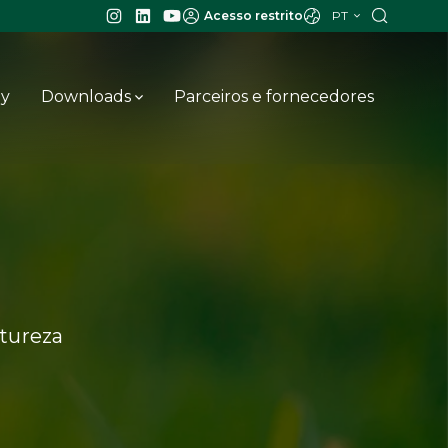
PT
Acesso restrito
ay
Downloads
Parceiros e fornecedores
tureza