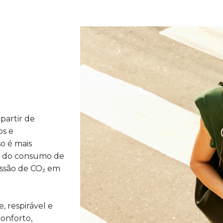
partir de
os e
o é mais
ão do consumo de
issão de CO₂ em
, respirável e
onforto,