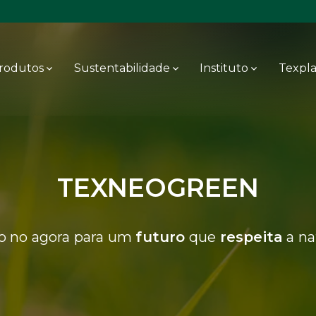
rodutos
Sustentabilidade
Instituto
Texpl
TEXNEOGREEN
o no agora para um
futuro
que
respeita
a na