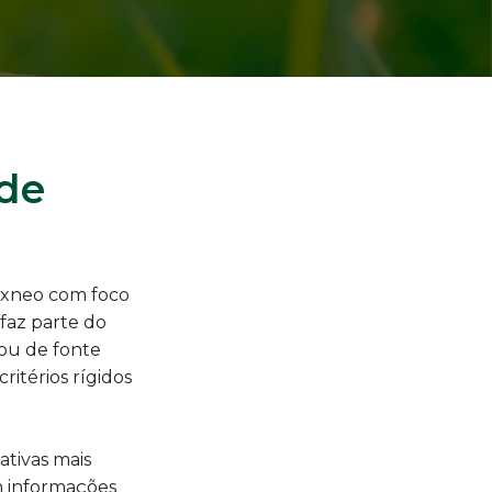
ade
Texneo com foco
faz parte do
ou de fonte
ritérios rígidos
tivas mais
m informações