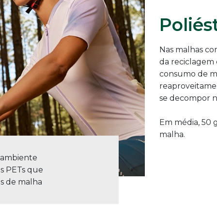
Poliés
Nas malhas com 
da reciclagem 
consumo de mat
reaproveitame
se decompor n
Em média, 50 g
malha.
 ambiente
as PETs que
s de malha