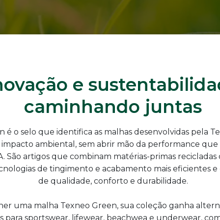
novação e sustentabilid
caminhando juntas
 é o selo que identifica as malhas desenvolvidas pela 
impacto ambiental, sem abrir mão da performance que 
. São artigos que combinam matérias-primas recicladas 
cnologias de tingimento e acabamento mais eficientes e c
de qualidade, conforto e durabilidade.
her uma malha Texneo Green, sua coleção ganha alterna
s para sportswear, lifewear, beachwea e underwear, co