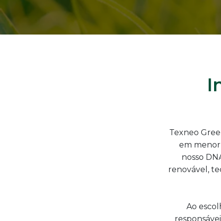
I
Texneo Green
em menor 
nosso DNA
renovável, te
Ao escol
responsávei