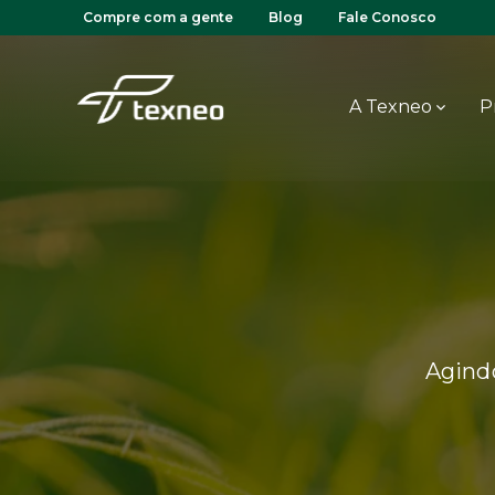
Compre com a gente
Blog
Fale Conosco
A Texneo
P
Agind