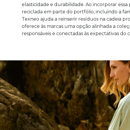
elasticidade e durabilidade. Ao incorporar essa
reciclada em parte do portfólio, incluindo a fa
Texneo ajuda a reinserir resíduos na cadeia pr
oferece às marcas uma opção alinhada a coleç
responsáveis e conectadas às expectativas do 