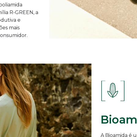
 poliamida
mília R-GREEN, a
odutiva e
ões mais
consumidor.
Bioam
A Bioamida é u