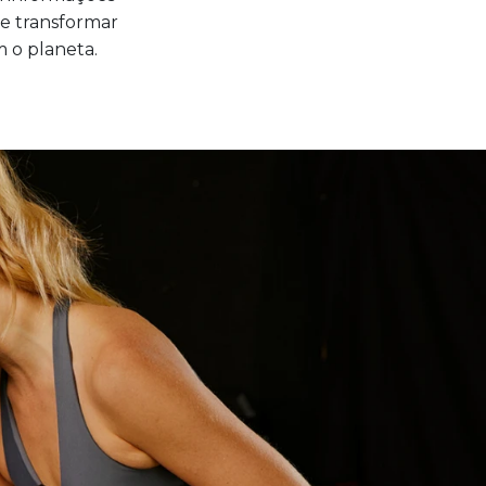
de transformar
 o planeta.