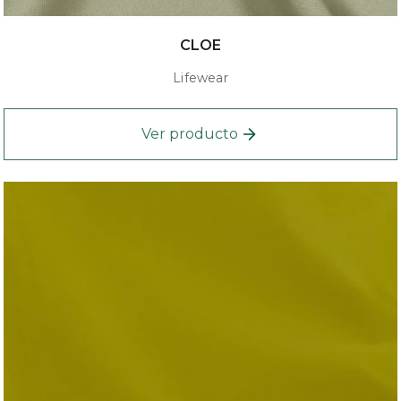
CLOE
Lifewear
Ver producto