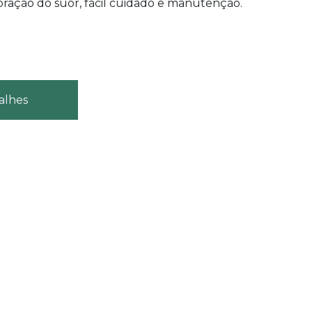
oração do suor, fácil cuidado e manutenção.
.
alhes