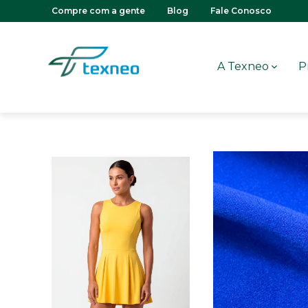
Compre com a gente
Blog
Fale Conosco
A Texneo
P