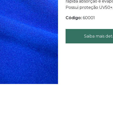
rápida absorção e evap
Possui proteção UV50+
Código:
60001
Saiba mais det