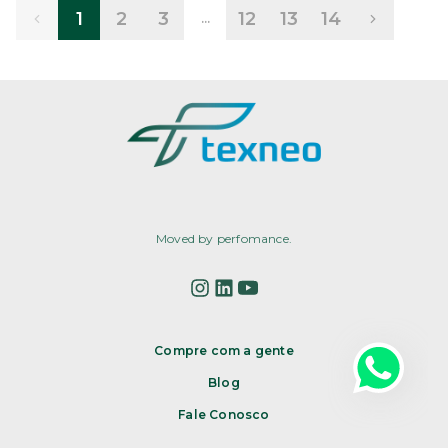
1
2
3
12
13
14
...
Moved by perfomance.
Compre com a gente
Blog
Fale Conosco