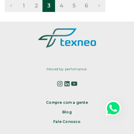
1
2
3
4
5
6
Moved by perfomance.
Compre com a gente
Blog
Fale Conosco