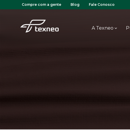
Compre com a gente
Blog
Fale Conosco
A Texneo
P