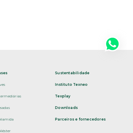
ases
Sustentabilidade
ves
Instituto Texneo
termediárias
Texplay
sadas
Downloads
liamida
Parceiros e fornecedores
liéster