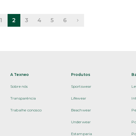
1
2
3
4
5
6
A Texneo
Produtos
B
Sobre nós
Sportswear
Le
Transparência
Lifewear
In
Trabalhe conosco
Beachwear
Pe
Underwear
Po
Estamparia
Po