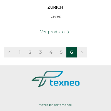
ZURICH
Leves
Ver produto
1
2
3
4
5
6
Moved by perfomance.